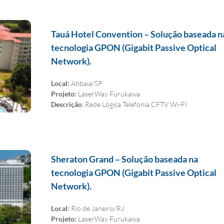
Tauá Hotel Convention – Solução baseada n
tecnologia GPON (Gigabit Passive Optical
Network).
Local:
Atibaia/SP
Projeto:
LaserWay Furukawa
Descrição
: Rede Lógica Telefonia CFTV Wi-FI
Sheraton Grand – Solução baseada na
tecnologia GPON (Gigabit Passive Optical
Network).
Local:
Rio de Janeiro/RJ
Projeto:
LaserWay Furukawa