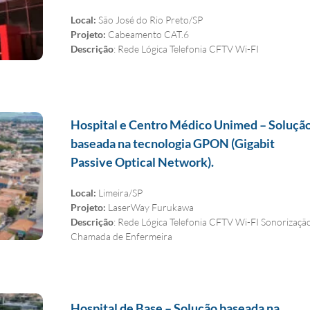
Local:
São José do Rio Preto/SP
Projeto:
Cabeamento CAT.6
Descrição
: Rede Lógica Telefonia CFTV Wi-FI
Hospital e Centro Médico Unimed – Soluçã
baseada na tecnologia GPON (Gigabit
Passive Optical Network).
Local:
Limeira/SP
Projeto:
LaserWay Furukawa
Descrição
: Rede Lógica Telefonia CFTV Wi-FI Sonorizaçã
Chamada de Enfermeira
Hospital de Base – Solução baseada na