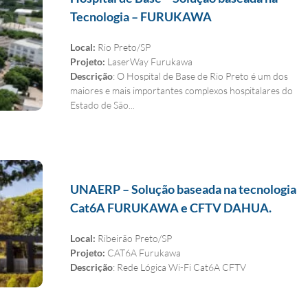
Tecnologia – FURUKAWA
Local:
Rio Preto/SP
Projeto:
LaserWay Furukawa
Descrição
: O Hospital de Base de Rio Preto é um dos
maiores e mais importantes complexos hospitalares do
Estado de São...
UNAERP – Solução baseada na tecnologia
Cat6A FURUKAWA e CFTV DAHUA.
Local:
Ribeirão Preto/SP
Projeto:
CAT6A Furukawa
Descrição
: Rede Lógica Wi-Fi Cat6A CFTV