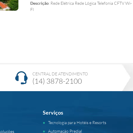
Descrição
: Rede Elétrica Rede Lógica Telefonia CFTV Wi-
FI
CENTRAL DE ATENDIMENTO
(14) 3878-2100
Serviços
Tecnologia para Hotéis e Resorts
Automação Predial
soluções