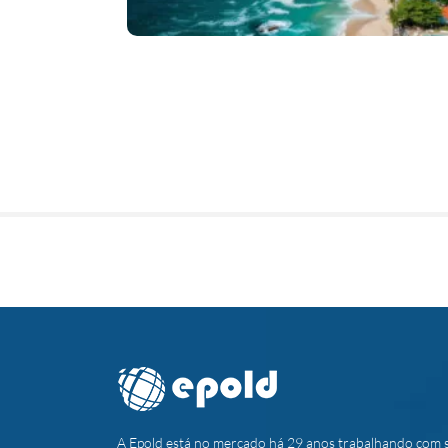
A Epold está no mercado há 29 anos trabalhando com 