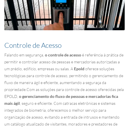
Controle de Acesso
Falando em segurança,
o controle de acesso
é referência à prática de
permitir e controlar acesso de pessoas e mercadorias autorizadas a
um prédio, edifício, empresas ou salas. A
Epold
oferece soluções
tecnológicas para controle de acesso, permitindo o gerenciamento de
fluxo de maneira ágil e eficiente, aumentando a seguraça da
propriedade.Com as soluções para controle de acesso oferecidas pela
EPOLD,
o gerenciamento do fluxo de pessoas e mercadorias fica
mais ágil
, seguro e eficiente. Com catracas eletrônicas e sistemas
integrados de biometria, oferecemos o melhor serviço para
organização de acesso, evitando a entrada de intrusos e mantendo
um catálogo atualizado de visitantes, moradores e prestadores de