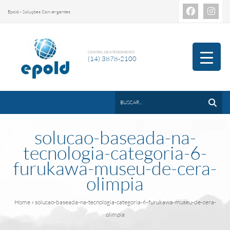
Epold - Soluções Convergentes
CENTRAL DE ATENDIMENTO
(14) 3878-2100
solucao-baseada-na-
tecnologia-categoria-6-
furukawa-museu-de-cera-
olimpia
Home
» solucao-baseada-na-tecnologia-categoria-6-furukawa-museu-de-cera-
olimpia