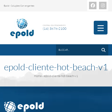
Epold - Soluções Convergentes
CENTRAL DE ATENDIMENTO
(14) 3878-2100
epold-cliente-hot-beach-v1
Home
» epold-cliente-hot-beach-v1