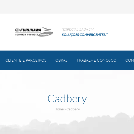
“ESPECIALIZADA EM
SOLUÇÕES CONVERGENTES.”
CLIENTE E PARCEIROS
OBRAS
TRABALHE CONOSCO
CON
Cadbery
Home
» Cadbery