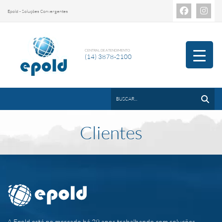
Epold - Soluções Convergentes
CENTRAL DE ATENDIMENTO
(14) 3878-2100
Clientes
A Epold está no mercado há 29 anos trabalhando com soluções