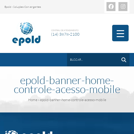
Epold - Soluções Convergentes
CENTRAL DE ATENDIMENTO
(14) 3878-2100
epold-banner-home-
controle-acesso-mobile
Home
» epold-banner-home-controle-acesso-mobile