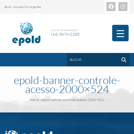
Epold - Soluções Convergentes
CENTRAL DE ATENDIMENTO
(14) 3878-2100
epold-banner-controle-
acesso-2000×524
Home
» epold-banner-controle-acesso-2000×524